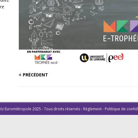
re
PRÉCÉDENT
tz Eurométropole 2025 - Tous droits réservés -
Règlement
-
Politique de confid