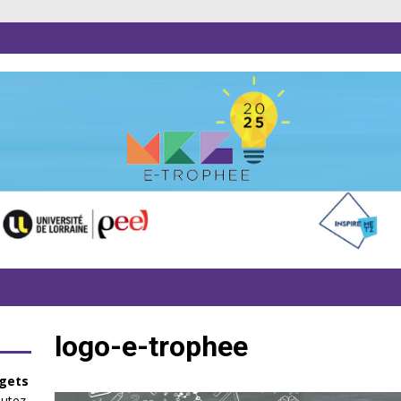
logo-e-trophee
gets
outez