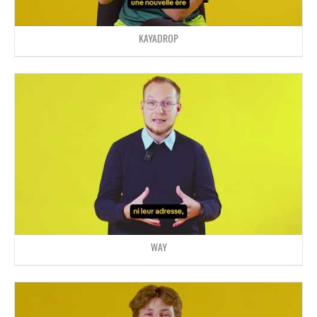
KAYADROP
WAY