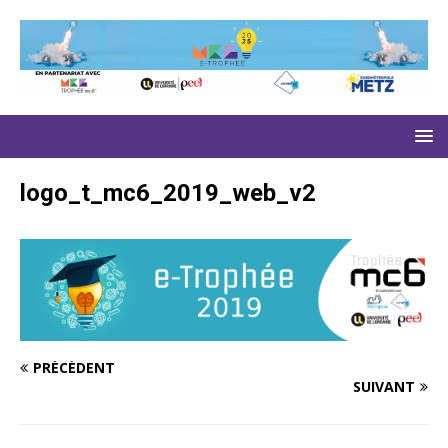
logo_t_mc6_2019_web_v2
PRÉCÉDENT
SUIVANT